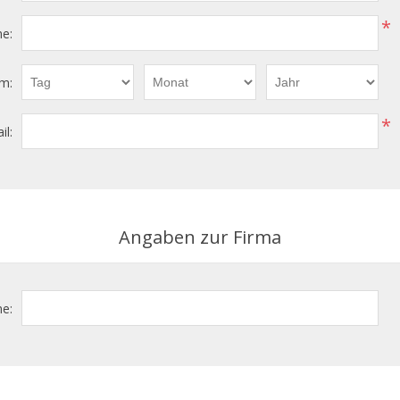
*
e:
m:
*
il:
Angaben zur Firma
e: