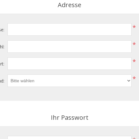
Adresse
*
se:
*
hl:
*
rt:
*
d:
Ihr Passwort