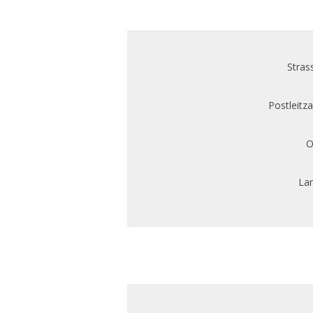
Stras
Postleitza
O
Lan