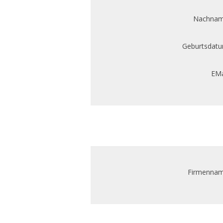
Nachnam
Geburtsdatu
EMa
Firmennam