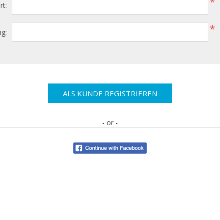
*
t:
*
g:
- or -