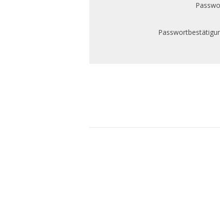
Passwor
Passwortbestätigun