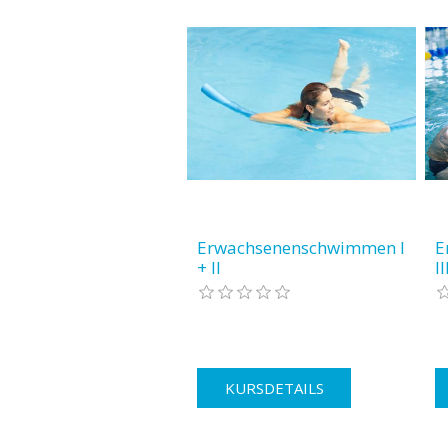
Erwachsenenschwimmen I
E
+ II
II