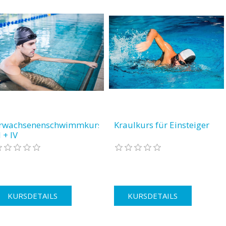
rwachsenenschwimmkurse
Kraulkurs für Einsteiger
I + IV