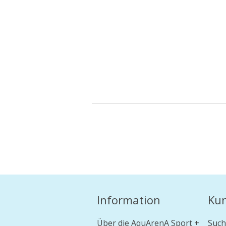
Information
Ku
Über die AquArenA Sport +
Such