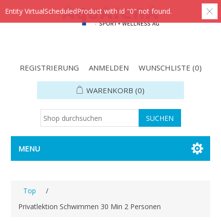
Entity VirtualScheduledProduct with id "0" not found.
REGISTRIERUNG
ANMELDEN
WUNSCHLISTE
(0)
WARENKORB
(0)
MENU
Top
/
Privatlektion Schwimmen 30 Min 2 Personen