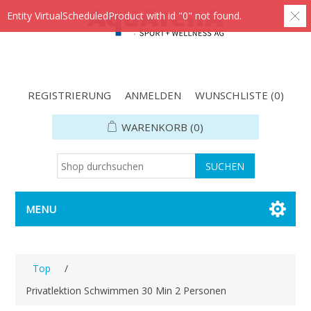
Entity VirtualScheduledProduct with id "0" not found.
REGISTRIERUNG
ANMELDEN
WUNSCHLISTE
(0)
WARENKORB
(0)
MENU
Top
/
Privatlektion Schwimmen 30 Min 2 Personen