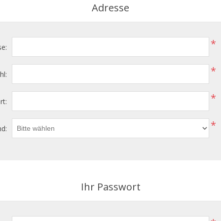
Adresse
*
se:
*
hl:
*
rt:
*
d:
Ihr Passwort