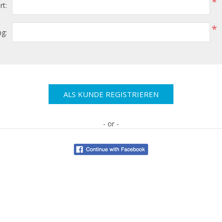
*
t:
*
g:
- or -