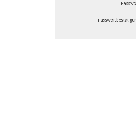
Passwor
Passwortbestätigun