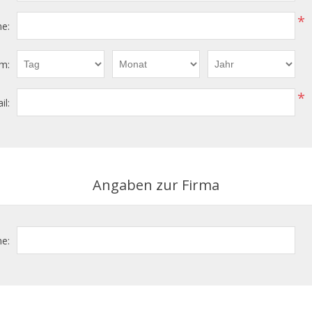
*
e:
m:
*
il:
Angaben zur Firma
e: