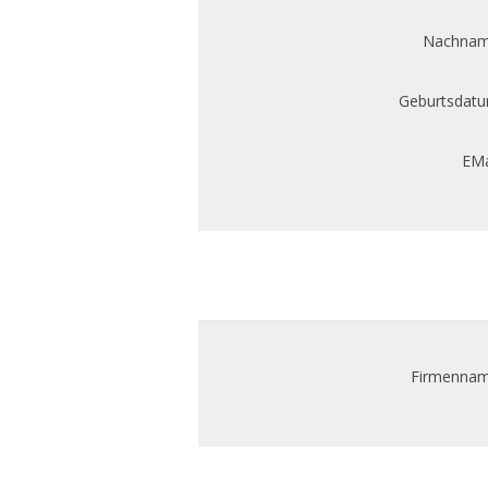
Nachnam
Geburtsdatu
EMa
Firmennam