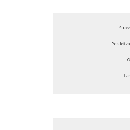
Stras
Postleitza
O
Lan